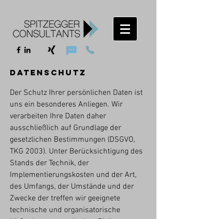
DATENSCHUTZ
Der Schutz Ihrer persönlichen Daten ist
uns ein besonderes Anliegen. Wir
verarbeiten Ihre Daten daher
ausschließlich auf Grundlage der
gesetzlichen Bestimmungen (DSGVO,
TKG 2003). Unter Berücksichtigung des
Stands der Technik, der
Implementierungskosten und der Art,
des Umfangs, der Umstände und der
Zwecke der treffen wir geeignete
technische und organisatorische