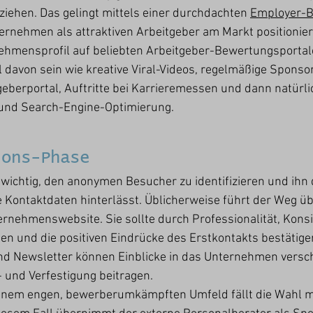
ziehen. Das gelingt mittels einer durchdachten 
Employer-B
ternehmen als attraktiven Arbeitgeber am Markt positioniert
ehmensprofil auf beliebten Arbeitgeber-Bewertungsporta
l davon sein wie kreative Viral-Videos, regelmäßige Sponsor
tgeberportal, Auftritte bei Karrieremessen und dann natürli
und Search-Engine-Optimierung.
ions-Phase
s wichtig, den anonymen Besucher zu identifizieren und ihn 
e Kontaktdaten hinterlässt. Üblicherweise führt der Weg üb
ernehmenswebsite. Sie sollte durch Professionalität, Kons
gen und die positiven Eindrücke des Erstkontakts bestätige
und Newsletter könne
n
 Einblicke in das Unternehmen versc
 und Verfestigung beitragen. 
 einem engen, bewerberumkämpften Umfeld fällt die Wahl me