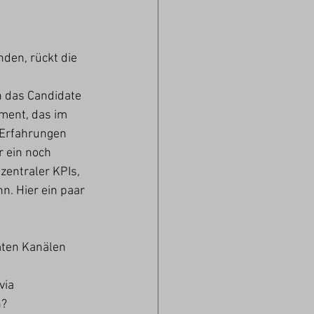
den, rückt die 
h das Candidate 
ment, das im 
 Erfahrungen 
 ein noch 
zentraler KPIs, 
 Hier ein paar 
mten Kanälen 
via 
h?