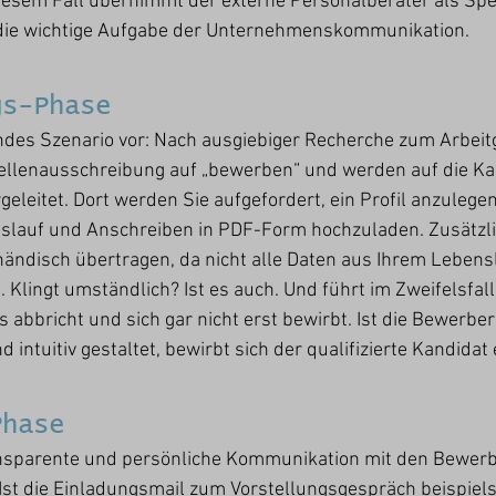
iesem Fall übernimmt der externe Personalberater als Spee
ie wichtige Aufgabe der Unternehmenskommunikation. 
gs-Phase
endes Szenario vor: Nach ausgiebiger Recherche zum Arbeit
tellenausschreibung auf „bewerben“ und werden auf die Kar
leitet. Dort werden Sie aufgefordert, ein Profil anzulegen 
slauf und Anschreiben in PDF-Form hochzuladen. Zusätzl
ändisch übertragen, da nicht alle Daten aus Ihrem Lebensl
ingt umständlich? Ist es auch. Und führt im Zweifelsfall
abbricht und sich gar nicht erst bewirbt. Ist die Bewerber
d intuitiv gestaltet, bewirbt sich der qualifizierte Kandidat 
Phase
nsparente und persönliche Kommunikation mit den Bewerber
Ist die Einladungsmail zum Vorstellungsgespräch beispiel