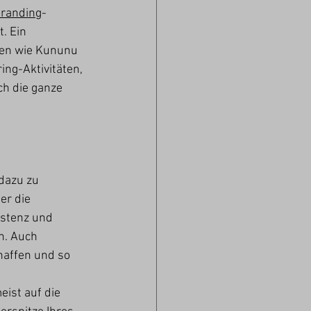
randing
-
. Ein 
len wie Kununu 
ing-Aktivitäten, 
ch die ganze 
dazu zu 
er die 
istenz und 
n. Auch 
haffen und so 
ist auf die 