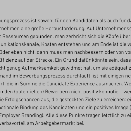
bungsprozess ist sowohl für den Kandidaten als auch für d
rnehmen eine große Herausforderung. Auf Unternehmensse
it Ressourcen gebunden, man zerbricht sich die Köpfe über
nikationskanäle, Kosten entstehen und am Ende ist die va
 Oder eben nicht, dann muss man nachbessern oder von vo
Effizienz auf der Strecke. Ein Grund dafür könnte sein, das
cht genug Aufmerksamkeit gewidmet hat, um sie adäquat zu
mand im Bewerbungsprozess durchläuft, ist mit einigen ne
ert, die in Summe die Candidate Experience ausmachen. We
den (potentiellen) Bewerbern nicht positiv konnotiert wer
ie Erfolgschancen aus, die gesteckten Ziele zu erreichen: ei
otionale Bindung des Kandidaten und ein positives Image (
mployer Branding). Alle diese Punkte tragen letztlich zu e
werbsvorteil am Arbeitgebermarkt bei.