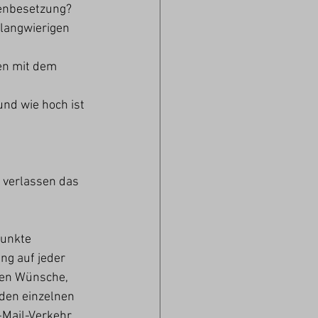
lenbesetzung? 
 langwierigen 
en mit dem 
nd wie hoch ist 
 
r verlassen das 
punkte 
ng auf jeder 
hen Wünsche, 
den einzelnen 
Mail-Verkehr, 