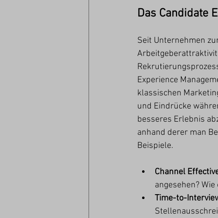
Das Candidate 
Seit Unternehmen zun
Arbeitgeberattraktivi
Rekrutierungsprozesse
Experience Managemen
klassischen Marketing
und Eindrücke währen
besseres Erlebnis abz
anhand derer man Be
Beispiele.
Channel Effectiv
angesehen? Wie 
Time-to-Interview
Stellenausschre