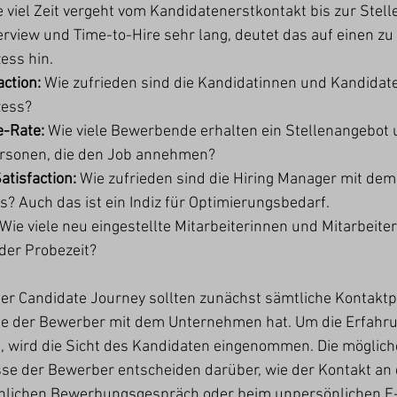
 viel Zeit vergeht vom Kandidatenerstkontakt bis zur Stel
erview und Time-to-Hire sehr lang, deutet das auf einen zu
ss hin.
ction: 
Wie zufrieden sind die Kandidatinnen und Kandidat
ess?
-Rate: 
Wie viele Bewerbende erhalten ein Stellenangebot u
ersonen, die den Job annehmen?
tisfaction: 
Wie zufrieden sind die Hiring Manager mit dem
s? Auch das ist ein Indiz für Optimierungsbedarf.
Wie viele neu eingestellte Mitarbeiterinnen und Mitarbeite
der Probezeit?
der Candidate Journey sollten zunächst sämtliche Kontakt
die der Bewerber mit dem Unternehmen hat. Um die Erfahru
, wird die Sicht des Kandidaten eingenommen. Die möglic
se der Bewerber entscheiden darüber, wie der Kontakt an 
nlichen Bewerbungsgespräch oder beim unpersönlichen E-