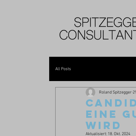
All Posts
Roland Spitzegger
2
CANDID
EINE G
WIRD
Aktualisiert:
18. Okt. 2024