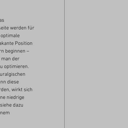
as 
ite werden für 
 optimale 
kante Position 
rn beginnen – 
s man der 
 optimieren. 
uralgischen 
nn diese 
den, wirkt sich 
ne niedrige 
siehe dazu 
inem 