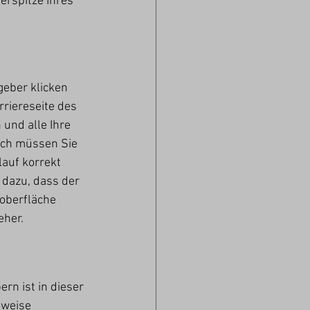
rspitze Ihres 
geber klicken 
riereseite des 
und alle Ihre 
ich müssen Sie 
auf korrekt 
 dazu, dass der 
oberfläche 
eher.
n ist in dieser 
sweise 