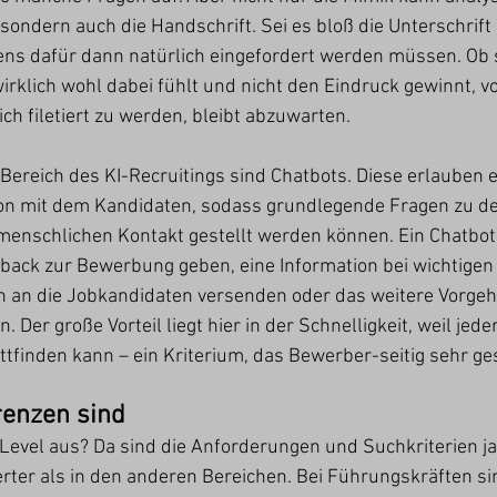
ondern auch die Handschrift. Sei es bloß die Unterschrift 
ens dafür dann natürlich eingefordert werden müssen. Ob s
rklich wohl dabei fühlt und nicht den Eindruck gewinnt, vo
ch filetiert zu werden, bleibt abzuwarten.
 Bereich des KI-Recruitings sind Chatbots. Diese erlauben e
n mit dem Kandidaten, sodass grundlegende Fragen zu de
 menschlichen Kontakt gestellt werden können. Ein Chatbot
dback zur Bewerbung geben, eine Information bei wichtigen
an die Jobkandidaten versenden oder das weitere Vorgeh
er große Vorteil liegt hier in der Schnelligkeit, weil jede
tfinden kann – ein Kriterium, das Bewerber-seitig sehr ges
renzen sind
Level aus? Da sind die Anforderungen und Suchkriterien ja
erter als in den anderen Bereichen. Bei Führungskräften si