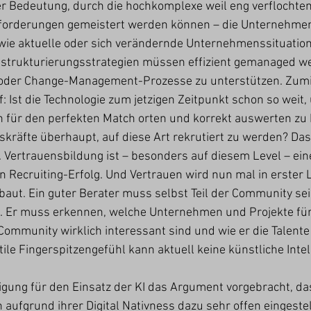
er Bedeutung, durch die hochkomplexe weil eng verflochte
sforderungen gemeistert werden können – die Unternehmens
 wie aktuelle oder sich verändernde Unternehmenssituation
trukturierungsstrategien müssen effizient gemanaged w
 oder Change-Management-Prozesse zu unterstützen. Zumi
: Ist die Technologie zum jetzigen Zeitpunkt schon so weit,
en für den perfekten Match orten und korrekt auswerten zu
kräfte überhaupt, auf diese Art rekrutiert zu werden? Das
l. Vertrauensbildung ist – besonders auf diesem Level – ei
 Recruiting-Erfolg. Und Vertrauen wird nun mal in erster 
aut. Ein guter Berater muss selbst Teil der Community sei
en. Er muss erkennen, welche Unternehmen und Projekte für
Community wirklich interessant sind und wie er die Talente 
ile Fingerspitzengefühl kann aktuell keine künstliche Intell
tigung für den Einsatz der KI das Argument vorgebracht, da
aufgrund ihrer Digital Nativness dazu sehr offen eingestell