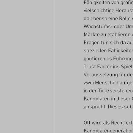
Fähigkeiten von groß
vielschichtige Herau
da ebenso eine Rolle
Wachstums- oder Ums
Märkte zu etablieren
Fragen tun sich da auf
speziellen Fähigkeit
goutieren es Führungs
Trust Factor ins Spie
Voraussetzung für den
zwei Menschen aufgeb
in der Tiefe versteh
Kandidaten in dieser 
anspricht. Dieses subt
Oft wird als Rechtfer
Kandidatengeneration 