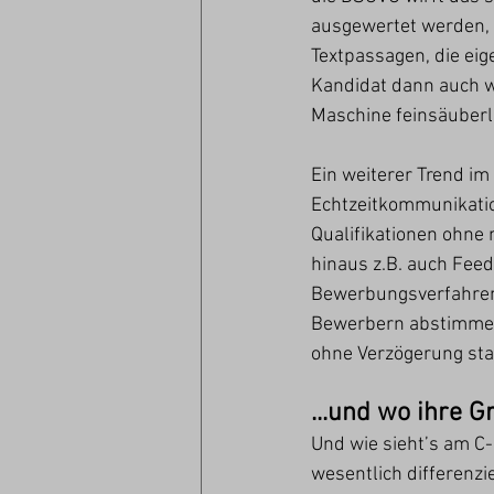
ausgewertet werden, s
Textpassagen, die eig
Kandidat dann auch wi
Maschine feinsäuberli
Ein weiterer Trend im
Echtzeitkommunikatio
Qualifikationen ohne
hinaus z.B. auch Fee
Bewerbungsverfahren 
Bewerbern abstimmen. D
ohne Verzögerung stat
...und wo ihre G
Und wie sieht’s am C-
wesentlich differenzi