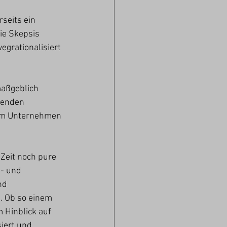
seits ein 
ie Skepsis 
egrationalisiert 
maßgeblich 
henden 
 im Unternehmen 
 Zeit noch pure 
- und 
nd 
. Ob so einem 
 Hinblick auf 
iert und 