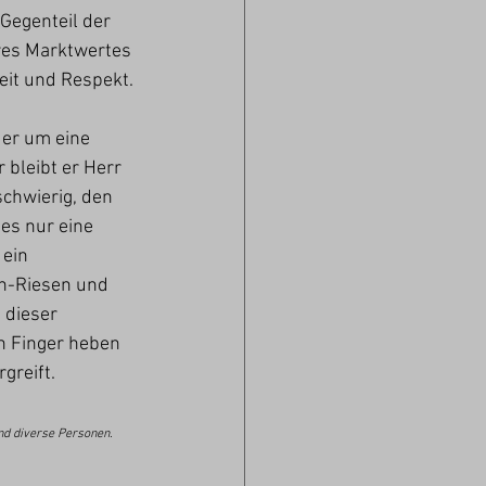
Gegenteil der 
hres Marktwertes 
eit und Respekt.
der um eine 
bleibt er Herr 
chwierig, den 
es nur eine 
ein 
ch-Riesen und 
 dieser 
n Finger heben 
greift.
nd diverse Personen.