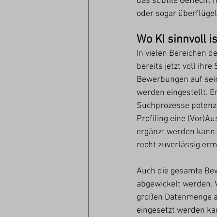
das subtile Geflecht 
oder sogar überflügel
Wo KI sinnvoll ist
In vielen Bereichen d
bereits jetzt voll ihr
Bewerbungen auf sei
werden eingestellt. E
Suchprozesse potenzi
Profiling eine (Vor)A
ergänzt werden kann.
recht zuverlässig erm
Auch die gesamte Bew
abgewickelt werden. 
großen Datenmenge an
eingesetzt werden kan