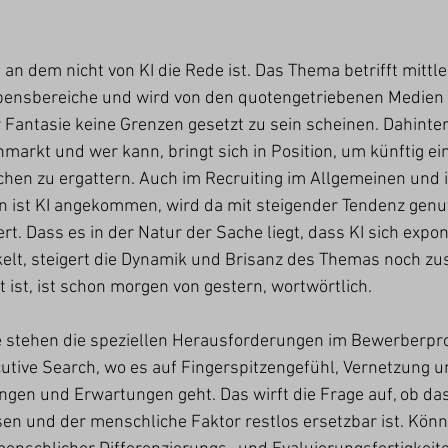
an dem nicht von KI die Rede ist. Das Thema betrifft mittle
bensbereiche und wird von den quotengetriebenen Medien na
 Fantasie keine Grenzen gesetzt zu sein scheinen. Dahinter
enmarkt und wer kann, bringt sich in Position, um künftig ei
hen zu ergattern. Auch im Recruiting im Allgemeinen und i
 ist KI angekommen, wird da mit steigender Tendenz genut
ert. Dass es in der Natur der Sache liegt, dass KI sich expon
kelt, steigert die Dynamik und Brisanz des Themas noch zus
 ist, ist schon morgen von gestern, wortwörtlich. 
e stehen die speziellen Herausforderungen im Bewerberpro
tive Search, wo es auf Fingerspitzengefühl, Vernetzung un
gen und Erwartungen geht. Das wirft die Frage auf, ob da
en und der menschliche Faktor restlos ersetzbar ist. Kön