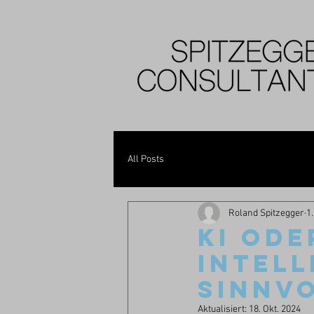
All Posts
Roland Spitzegger
1.
KI ODE
INTELL
SINNVO
Aktualisiert:
18. Okt. 2024