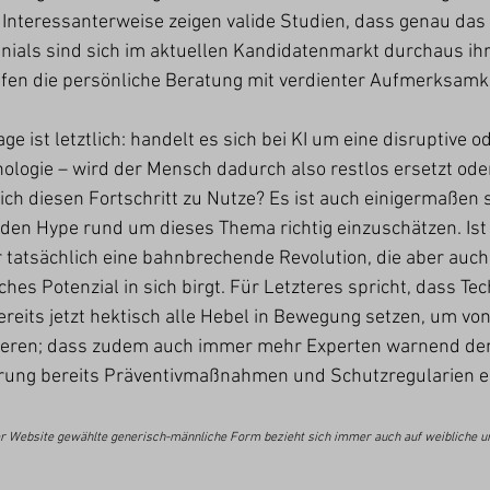
. Interessanterweise zeigen valide Studien, dass genau das 
ennials sind sich im aktuellen Kandidatenmarkt durchaus i
en die persönliche Beratung mit verdienter Aufmerksamk
e ist letztlich: handelt es sich bei KI um eine disruptive o
ogie – wird der Mensch dadurch also restlos ersetzt oder 
ch diesen Fortschritt zu Nutze? Es ist auch einigermaßen s
n Hype rund um dieses Thema richtig einzuschätzen. Ist 
 tatsächlich eine bahnbrechende Revolution, die aber auch 
ches Potenzial in sich birgt. Für Letzteres spricht, dass Te
ereits jetzt hektisch alle Hebel in Bewegung setzen, um von
tieren; dass zudem auch immer mehr Experten warnend de
ung bereits Präventivmaßnahmen und Schutzregularien er
er Website gewählte generisch-männliche Form bezieht sich immer auch auf weibliche u