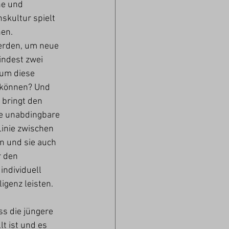
ne und 
kultur spielt 
en. 
erden, um neue 
ndest zwei 
 um diese 
 können? Und 
 bringt den 
ne unabdingbare 
Linie zwischen 
n und sie auch 
 den 
individuell 
igenz leisten.
ss die jüngere 
t ist und es 