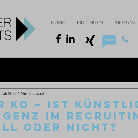
HOME
LEISTUNGEN
ÜBER UNS
 Juli 2023
4 Min. Lesezeit
R KO – IST KÜNSTL
IGENZ IM RECRUITI
LL ODER NICHT?