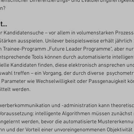
menschlicher Differenzierungs- und Evaluierungsfertigkeite
n? 
...
er Kandidatensuche – vor allem in volumenstarken Prozesse
e Stärken ausspielen. Unilever beispielsweise erhält jährlich
n Trainee-Programm „Future Leader Programme“, aber nur
ntsprechende Tools können durch automatisierte intelligen
elle Kandidaten finden, diese elektronisch ansprechen und
uswahl treffen – ein Vorgang, der durch diverse  psychometr
 Parameter wie Wechselwilligkeit oder Passgenauigkeit kö
ittelt werden.
erberkommunikation und -administration kann theoretisch
Voraussetzung: intelligente Algorithmen müssen zunächst m
gelernt werden, bevor die automatisierte Mustererkennun
n und der Vorteil einer unvoreingenommenen Objektivität h