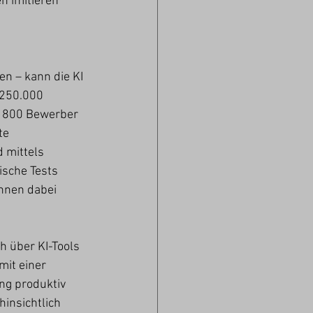
n imitieren 
n – kann die KI 
 250.000 
 800 Bewerber 
te 
 mittels 
ische Tests 
nnen dabei 
 über KI-Tools 
it einer 
g produktiv 
insichtlich 