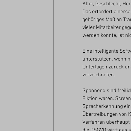
Alter, Geschlecht, He
Das erfordert einerse
gehöriges Maß an Tra
vieler Mitarbeiter ge
werden könnte, ist ni
Eine intelligente So
unterstützen, wenn ni
Unterlagen zurück un
verzeichneten. 
Spannend sind freilich
Fiktion waren. Screen
Spracherkennung eing
Übertreibungen von K
Verfahren überhaupt z
die DSGVO wirft das s