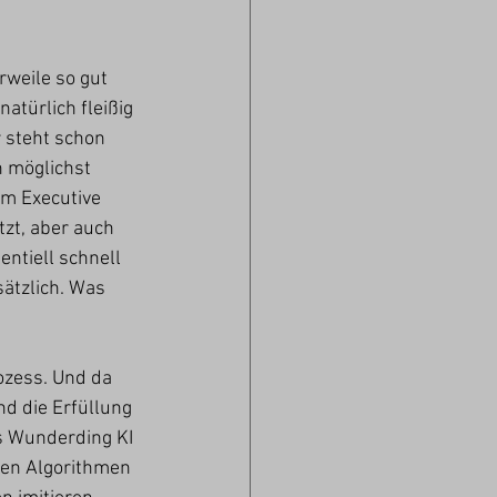
rweile so gut 
türlich fleißig 
 steht schon 
n möglichst 
m Executive 
zt, aber auch 
entiell schnell 
ätzlich. Was 
zess. Und da 
d die Erfüllung 
s Wunderding KI 
nen Algorithmen 