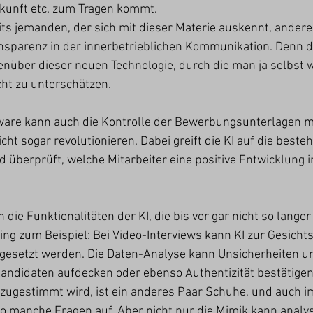
rkunft etc. zum Tragen kommt.
its jemanden, der sich mit dieser Materie auskennt, anderer
nsparenz in der innerbetrieblichen Kommunikation. Denn d
genüber dieser neuen Technologie, durch die man ja selbst w
cht zu unterschätzen. 
ftware kann auch die Kontrolle der Bewerbungsunterlagen 
cht sogar revolutionieren. Dabei greift die KI auf die beste
d überprüft, welche Mitarbeiter eine positive Entwicklung
 die Funktionalitäten der KI, die bis vor gar nicht so langer
ing zum Beispiel: Bei Video-Interviews kann KI zur Gesichts
esetzt werden. Die Daten-Analyse kann Unsicherheiten u
andidaten aufdecken oder ebenso Authentizität bestätigen
ugestimmt wird, ist ein anderes Paar Schuhe, und auch im
o manche Fragen auf. Aber nicht nur die Mimik kann analys